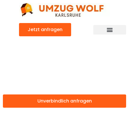
Zum
Inhalt
springen
Jetzt anfragen
Professionelle & preiswerte Umzugsfirma
Umzugsunterneh
Karlsruhe
Unverbindlich anfragen
Weitere Informationen