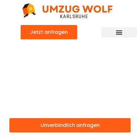
Zum
Inhalt
springen
Jetzt anfragen
Günstiger Kaunas Umzug
Umzug
Karlsruhe
Kaunas
Unverbindlich anfragen