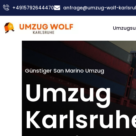
Zum
+4915792644470
anfrage@umzug-wolf-karlsru
Inhalt
springen
Umzugsu
Günstiger San Marino Umzug
Umzug
Karlsruh