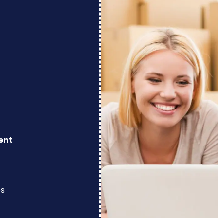
ent
os