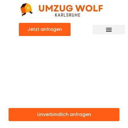
Zum
Inhalt
springen
Jetzt anfragen
Günstiger Sankt Petersburg Umzug
Umzug
Karlsruhe Sankt
Petersburg
Unverbindlich anfragen