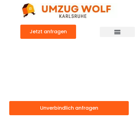
Zum
Inhalt
springen
Jetzt anfragen
Günstiger Gent Umzug
Umzug
Karlsruhe Gent
Unverbindlich anfragen
Weitere Informationen