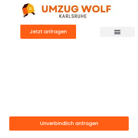
Zum
Inhalt
springen
Jetzt anfragen
Günstiger Helsingor Umzug
Umzug
Karlsruhe
Helsingor
Unverbindlich anfragen