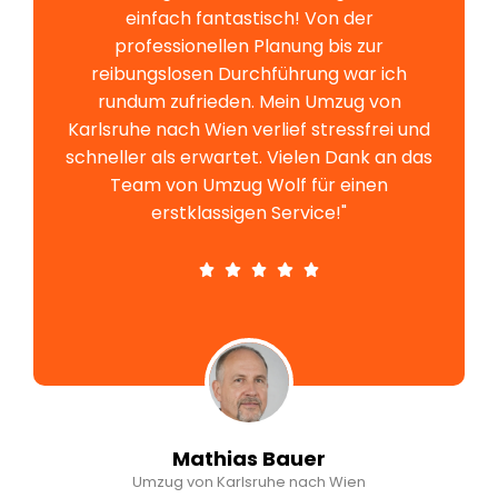
einfach fantastisch! Von der
professionellen Planung bis zur
reibungslosen Durchführung war ich
rundum zufrieden. Mein Umzug von
Karlsruhe nach Wien verlief stressfrei und
schneller als erwartet. Vielen Dank an das
Team von Umzug Wolf für einen
erstklassigen Service!"
Mathias Bauer
Umzug von Karlsruhe nach Wien