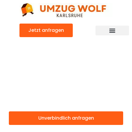
Zum
Inhalt
springen
Jetzt anfragen
Günstiger Thessaloniki Umzug
Umzug
Karlsruhe
Thessaloniki
Unverbindlich anfragen