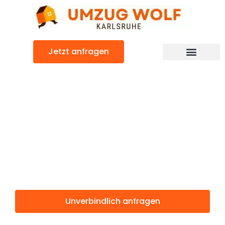
Zum
Inhalt
springen
Jetzt anfragen
Günstiger Petange Umzug
Umzug
Karlsruhe
Petange
Unverbindlich anfragen