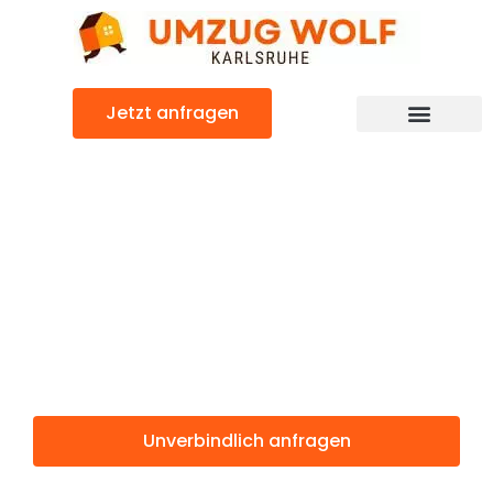
Zum
Inhalt
springen
Jetzt anfragen
Günstiger Norrköping Umzug
Umzug
Karlsruhe
Norrköping
Unverbindlich anfragen