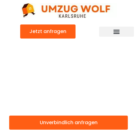
Zum
Inhalt
springen
Jetzt anfragen
Günstiger Leskovac Umzug
Umzug
Karlsruhe
Leskovac
Unverbindlich anfragen