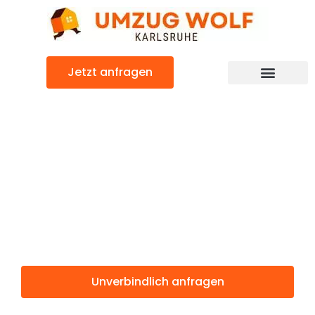
Zum
Inhalt
springen
Jetzt anfragen
Günstiger Budweis Umzug
Umzug
Karlsruhe
Budweis
Unverbindlich anfragen