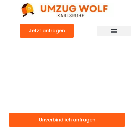
Zum
Inhalt
springen
Jetzt anfragen
Günstiger Kamnik Umzug
Umzug
Karlsruhe
Kamnik
Unverbindlich anfragen