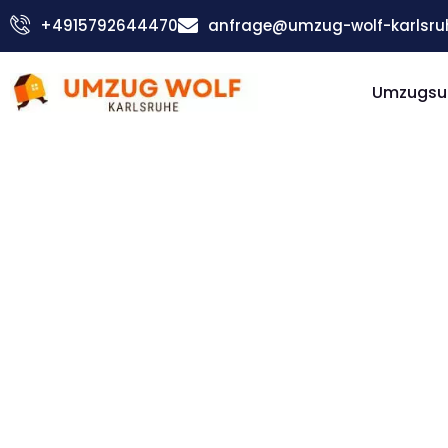
Zum
+4915792644470
anfrage@umzug-wolf-karlsru
Inhalt
springen
Umzugsu
Günstiger Velenje Umzug
Umzug
Karlsruh