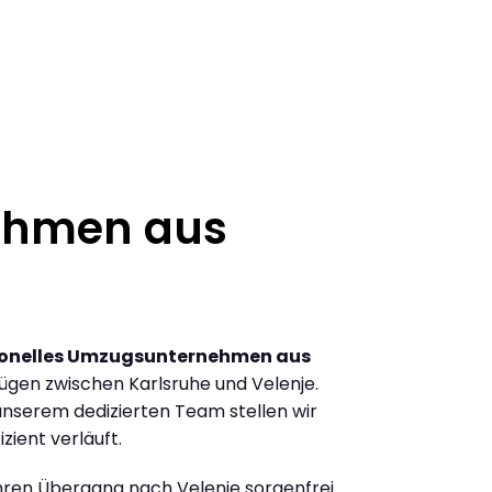
ehmen aus
ionelles Umzugsunternehmen aus
gen zwischen Karlsruhe und Velenje.
nserem dedizierten Team stellen wir
zient verläuft.
Ihren Übergang nach Velenje sorgenfrei