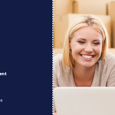
ent
os