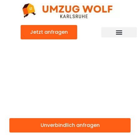
Zum
Inhalt
springen
Jetzt anfragen
Günstiger Chaskowo Umzug
Umzug
Karlsruhe
Chaskowo
Unverbindlich anfragen