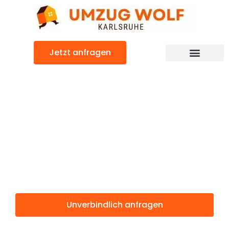
Zum
Inhalt
springen
Jetzt anfragen
Günstiger Warna Umzug
Umzug
Karlsruhe
Warna
Unverbindlich anfragen