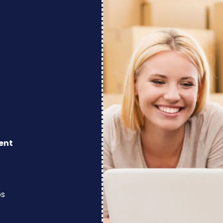
ent
os