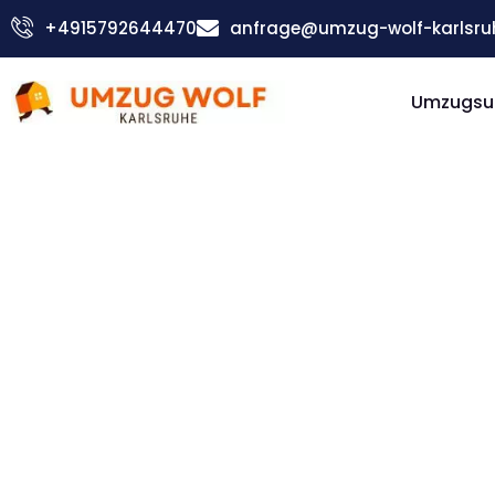
Zum
+4915792644470
anfrage@umzug-wolf-karlsru
Inhalt
springen
Umzugsu
Günstiger Russe Umzug
Umzug
Karlsruh