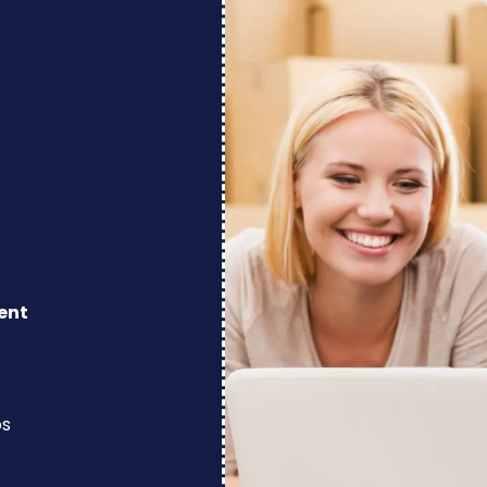
ent
os