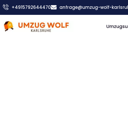
Zum
+4915792644470
anfrage@umzug-wolf-karlsru
Inhalt
springen
Umzugsu
Günstiger Bordeaux Umzug
Umzug
Karlsruh