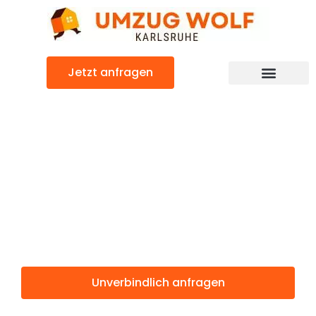
Zum
Inhalt
springen
Jetzt anfragen
Günstiger Le Havre Umzug
Umzug
Karlsruhe Le
Havre
Unverbindlich anfragen