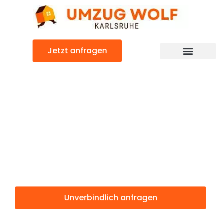
Zum
Inhalt
springen
Jetzt anfragen
Günstiger Mulhouse Umzug
Umzug
Karlsruhe
Mulhouse
Unverbindlich anfragen