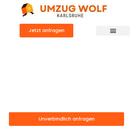
Zum
Inhalt
springen
Jetzt anfragen
Günstiger Emmen Umzug
Umzug
Karlsruhe
Emmen
Unverbindlich anfragen