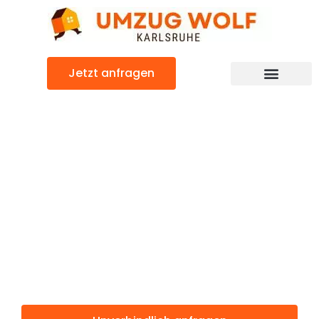
Zum
Inhalt
springen
Jetzt anfragen
Günstiger Heerlen-Kerkrade Umzug
Umzug
Karlsruhe
Heerlen-
Kerkrade