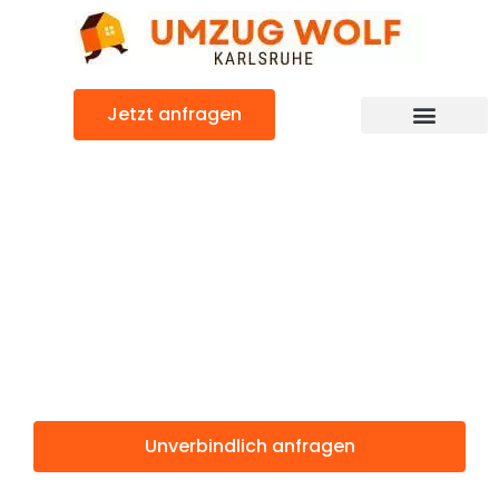
Zum
Inhalt
springen
Jetzt anfragen
Günstiger Zaanstad Umzug
Umzug
Karlsruhe
Zaanstad
Unverbindlich anfragen