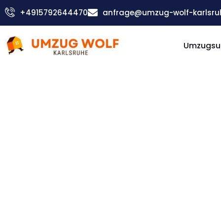
Zum
+4915792644470
anfrage@umzug-wolf-karlsru
Inhalt
springen
Umzugsu
Günstiger Białystok Umzug
Umzug
Karlsruh