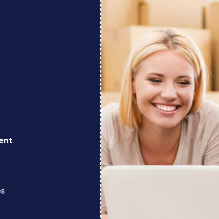
ent
os