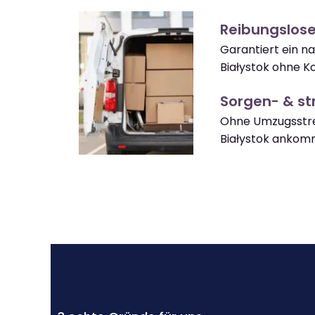
Reibungslose
Garantiert ein n
Białystok ohne K
Sorgen- & str
Ohne Umzugsstre
Białystok ankom