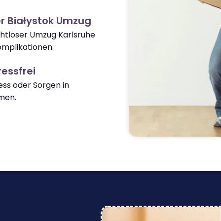
r Białystok Umzug
ahtloser Umzug Karlsruhe
omplikationen.
essfrei
ss oder Sorgen in
men.