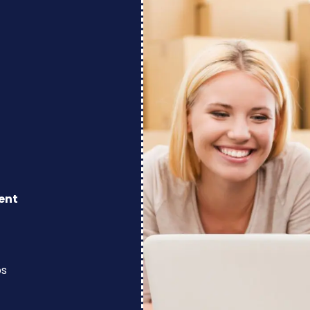
ent
os