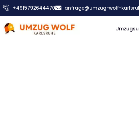
Zum
+4915792644470
anfrage@umzug-wolf-karlsru
Inhalt
springen
Umzugsu
Günstiger Warszawa Umzug
Umzug
Karlsruh