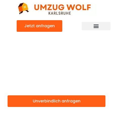
Zum
Inhalt
springen
Jetzt anfragen
Günstiger Zielona Góra Umzug
Umzug
Karlsruhe
Zielona Góra
Unverbindlich anfragen