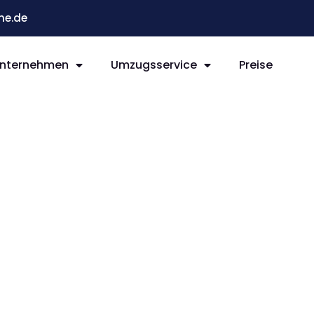
he.de
nternehmen
Umzugsservice
Preise
e Aydin