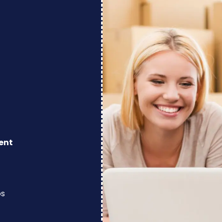
ent
os