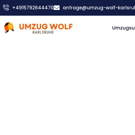
Zum
+4915792644470
anfrage@umzug-wolf-karlsru
Inhalt
springen
Umzugsu
Günstiger Aydin Umzug
Umzug
Karlsruh