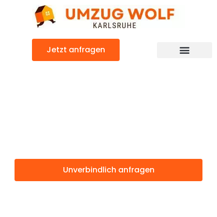
Zum
Inhalt
springen
Jetzt anfragen
Günstiger Ordu Umzug
Umzug
Karlsruhe Ordu
Unverbindlich anfragen
Weitere Informationen