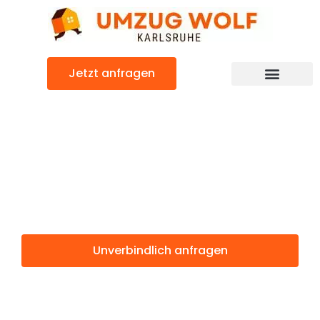
Zum
Inhalt
springen
Jetzt anfragen
Günstiger Siirt Umzug
Umzug
Karlsruhe Siirt
Unverbindlich anfragen
Weitere Informationen