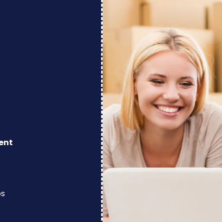
ent
os