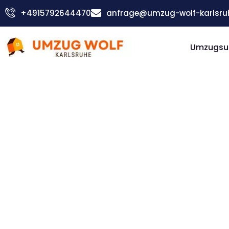
Zum
+4915792644470
anfrage@umzug-wolf-karlsru
Inhalt
springen
Umzugsu
Günstiger Brescia Umzug
Umzug
Karlsruh