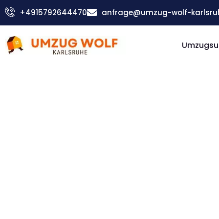
Zum
+4915792644470
anfrage@umzug-wolf-karlsru
Inhalt
springen
Umzugsu
Günstiger Salerno Umzug
Umzug
Karlsruh