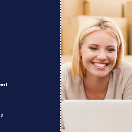
ent
os