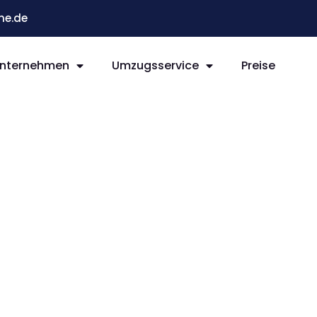
he.de
nternehmen
Umzugsservice
Preise
e