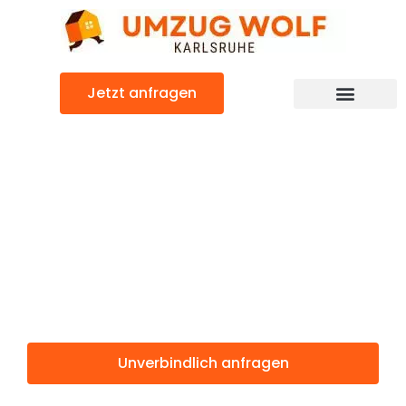
Zum
Inhalt
springen
Jetzt anfragen
Günstiger Parma Umzug
Umzug
Karlsruhe
Parma
Unverbindlich anfragen