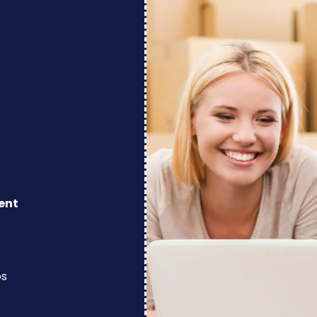
ent
os