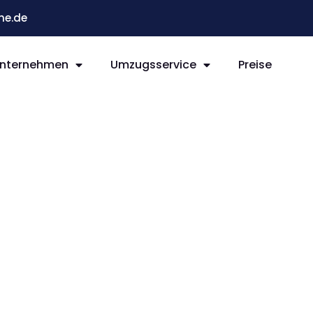
he.de
nternehmen
Umzugsservice
Preise
e Braila