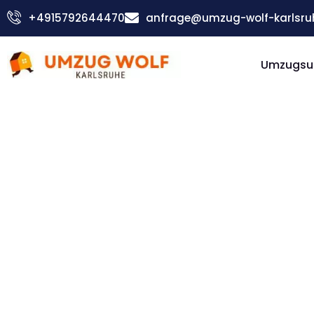
Zum
+4915792644470
anfrage@umzug-wolf-karlsru
Inhalt
springen
Umzugsu
Günstiger Braila Umzug
Umzug
Karlsruh