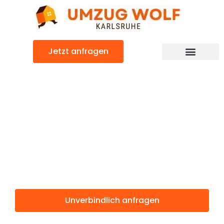
Zum
Inhalt
springen
Jetzt anfragen
Günstiger Piatra Neamt Umzug
Umzug
Karlsruhe Piatra
Neamt
Unverbindlich anfragen