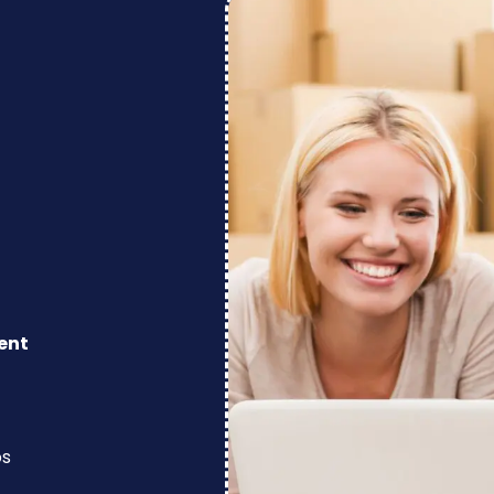
ent
os