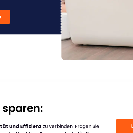
n
 sparen:
tät und Effizienz
zu verbinden: Fragen Sie