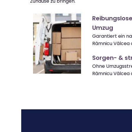
Zuhause zu bringen.
Reibungslos
Umzug
Garantiert ein n
Râmnicu Vâlcea 
Sorgen- & str
Ohne Umzugsstre
Râmnicu Vâlcea