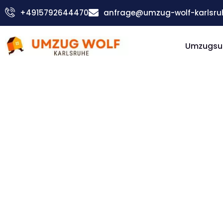
Zum
+4915792644470
anfrage@umzug-wolf-karlsru
Inhalt
springen
Umzugsu
Günstiger Râmnicu Vâlcea Umzug
Umzug
Karlsruh