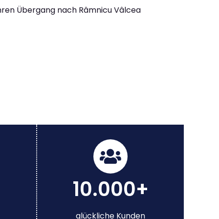
Ihren Übergang nach Râmnicu Vâlcea
10.000+
glückliche Kunden