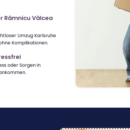
er Râmnicu Vâlcea
ahtloser Umzug Karlsruhe
ohne Komplikationen.
essfrei
ss oder Sorgen in
 ankommen.