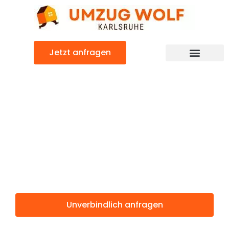
Zum
Inhalt
springen
Jetzt anfragen
Günstiger Barcelona Umzug
Umzug
Karlsruhe
Barcelona
Unverbindlich anfragen