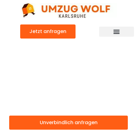
Zum
Inhalt
springen
Jetzt anfragen
Günstiger Coruña Umzug
Umzug
Karlsruhe
Coruña
Unverbindlich anfragen