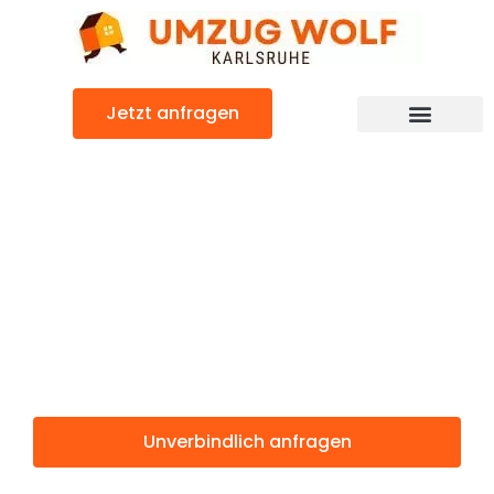
Zum
Inhalt
springen
Jetzt anfragen
Günstiger Huelva Umzug
Umzug
Karlsruhe
Huelva
Unverbindlich anfragen