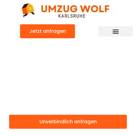
Zum
Inhalt
springen
Jetzt anfragen
Günstiger Oviedo Umzug
Umzug
Karlsruhe
Oviedo
Unverbindlich anfragen