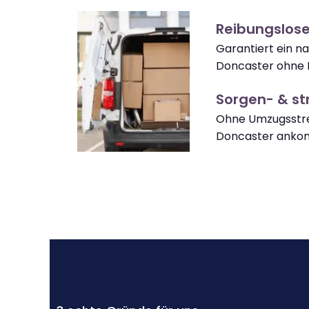
Reibungslos
Garantiert ein n
Doncaster ohne 
Sorgen- & str
Ohne Umzugsstre
Doncaster anko