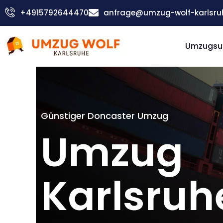
Zum
+4915792644470
anfrage@umzug-wolf-karlsru
Inhalt
springen
Umzugsu
Günstiger Doncaster Umzug
Umzug
Karlsruh