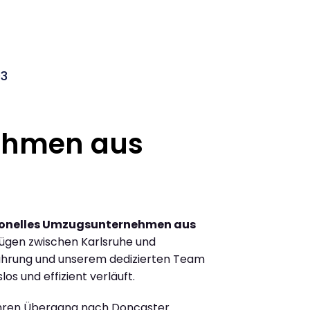
03
ehmen aus
ionelles Umzugsunternehmen aus
ügen zwischen Karlsruhe und
ahrung und unserem dedizierten Team
los und effizient verläuft.
Ihren Übergang nach Doncaster