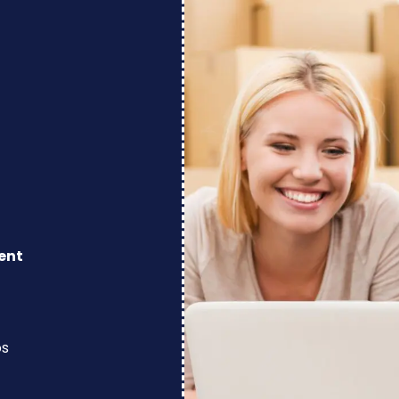
ent
os