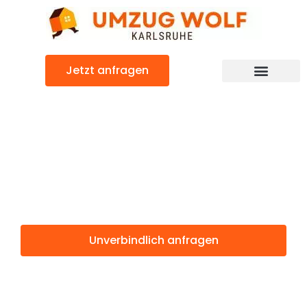
Zum
Inhalt
springen
Jetzt anfragen
Günstiger Luton Umzug
Umzug
Karlsruhe Luton
Unverbindlich anfragen
Weitere Informationen