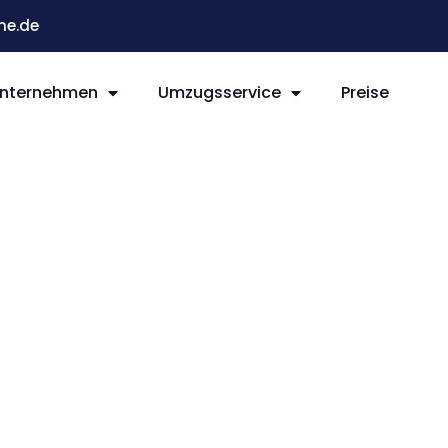
he.de
nternehmen
Umzugsservice
Preise
e East