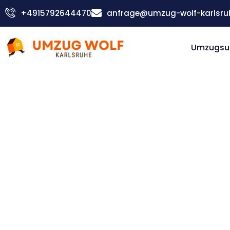
Zum
+4915792644470
anfrage@umzug-wolf-karlsru
Inhalt
springen
Umzugsu
Günstiger East Ayrshire Umzug
Umzug
Karlsruh