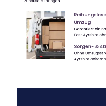
Zuhause zu bringen.
Reibungslose
Umzug
Garantiert ein n
East Ayrshire oh
Sorgen- & str
Ohne Umzugsstre
Ayrshire ankom