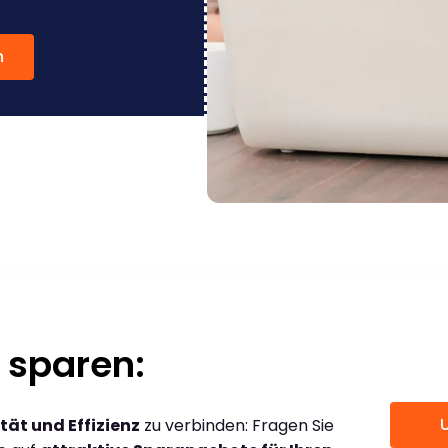
n
 sparen:
tät und Effizienz
zu verbinden: Fragen Sie