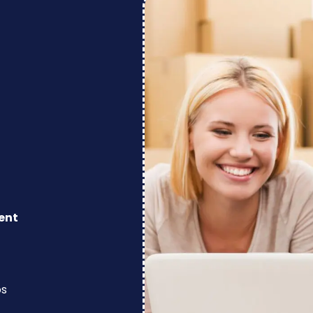
ent
os