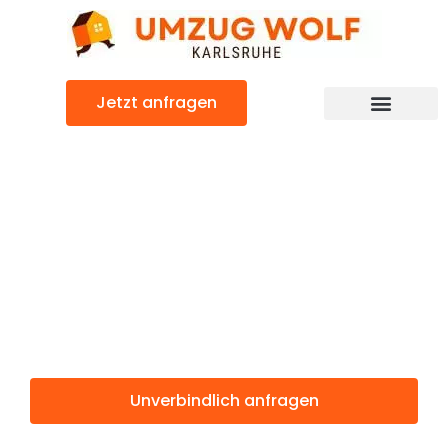
Zum
Inhalt
springen
Jetzt anfragen
Günstiger Preston Umzug
Umzug
Karlsruhe
Preston
Unverbindlich anfragen