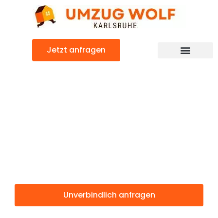
Zum
Inhalt
springen
Jetzt anfragen
Günstiger West Yorkshire Umzug
Umzug
Karlsruhe West
Yorkshire
Unverbindlich anfragen