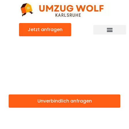
Zum
Inhalt
springen
Jetzt anfragen
Günstiger Leeds Umzug
Umzug
Karlsruhe Leeds
Unverbindlich anfragen
Weitere Informationen