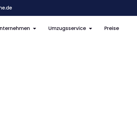
he.de
nternehmen
Umzugsservice
Preise
e La