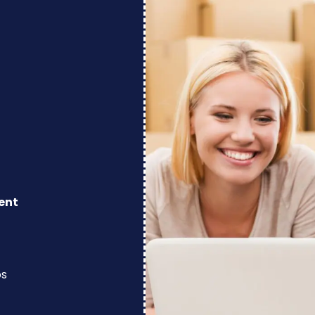
ent
os