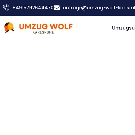
Zum
+4915792644470
anfrage@umzug-wolf-karlsru
Inhalt
springen
Umzugsu
Günstiger La Coruña Umzug
Umzug
Karlsruh