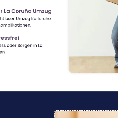
er La Coruña Umzug
ahtloser Umzug Karlsruhe
omplikationen.
essfrei
ss oder Sorgen in La
en.