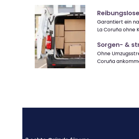
Reibungslos
Garantiert ein n
La Coruña ohne K
Sorgen- & str
Ohne Umzugsstre
Coruña ankomm